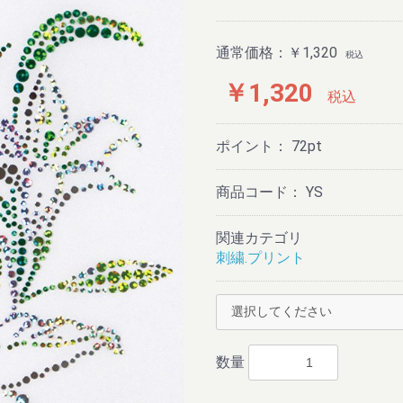
用)
通常価格：
￥1,320
税込
￥1,320
税込
ポイント：
72
pt
商品コード：
YS
関連カテゴリ
刺繍.プリント
数量
お買い物を続ける
カートへ進む