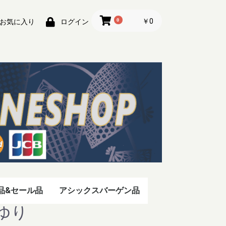
0
￥0
お気に入り
ログイン
品&セール品
アシックスバーゲン品
ゆり