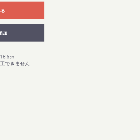
れる
追加
8.5㎝
工できません