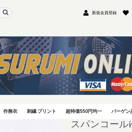
新規会員登録
作務衣
刺繍.プリント
超特価550円均一
バーゲン
スパンコール
セオフレッシュ五分袖
レディース七分袖
セオフレッシュ半袖
セオフレッシュ長袖
アクアドライ七分袖
アクアドライ半袖
アクアドライ長袖
綿100%半袖
綿100%長袖
アシックスTシャツ
セオフレッシュパンツ
アクアドライパンツ
冬用 暖パンツ
彩華パンツ
ベンワールド
アクリル&ウール(冬
パズモ(春秋用)
メッシュ(夏用)
ジバンTシャツ