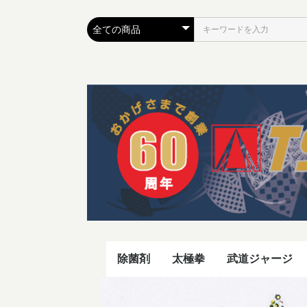
除菌剤
太極拳
武道ジャージ
太極拳シャツ
太極拳パンツ
太極拳表演服
太極拳シューズ
剣穂・扇・剣・ケース
ボンジャー2
パズモ
Tシャツ
タオル