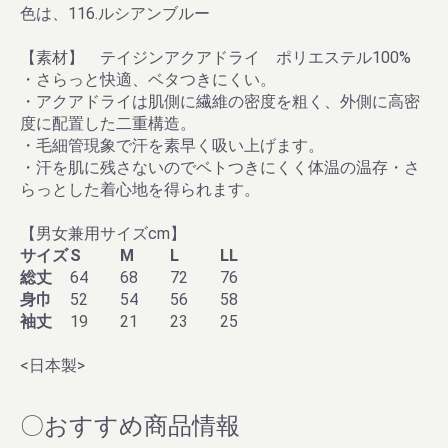
色は、116.ルシアンブルー
【素材】
テイジンアクアドライ ポリエステル100%
・さらっと快適、ベタつきにくい。
・アクアドライは肌側に繊維の密度を粗く、外側に高密
度に配置した二重構造。
・毛細管現象で汗を素早く吸い上げます。
・汗を肌に残さないのでベトつきにくく体温の温存・さ
らっとした着心地を得られます。
【男女兼用サイズcm】
サイズ
S
M
L
LL
総丈
64
68
72
76
身巾
52
54
56
58
袖丈
19
21
23
25
<日本製>
〇おすすめ商品情報