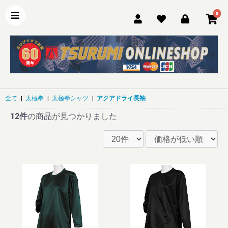
0
全て
|
太極拳
|
太極拳シャツ
|
アクアドライ長袖
12件
の商品が見つかりました